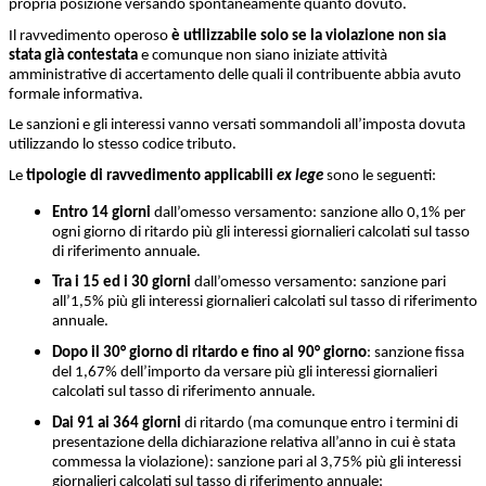
propria posizione versando spontaneamente quanto dovuto.
Il ravvedimento operoso
è utilizzabile solo se la violazione non sia
stata già contestata
e comunque non siano iniziate attività
amministrative di accertamento delle quali il contribuente abbia avuto
formale informativa.
Le sanzioni e gli interessi vanno versati sommandoli all’imposta dovuta
utilizzando lo stesso codice tributo.
Le
tipologie di ravvedimento applicabili
ex lege
sono le seguenti:
Entro 14 giorni
dall’omesso versamento: sanzione allo 0,1% per
ogni giorno di ritardo più gli interessi giornalieri calcolati sul tasso
di riferimento annuale.
Tra i 15 ed i 30 giorni
dall’omesso versamento: sanzione pari
all’1,5% più gli interessi giornalieri calcolati sul tasso di riferimento
annuale.
Dopo il 30° giorno di ritardo e fino al 90° giorno
: sanzione fissa
del 1,67% dell’importo da versare più gli interessi giornalieri
calcolati sul tasso di riferimento annuale.
Dai 91 ai 364 giorni
di ritardo (ma comunque entro i termini di
presentazione della dichiarazione relativa all’anno in cui è stata
commessa la violazione): sanzione pari al 3,75% più gli interessi
giornalieri calcolati sul tasso di riferimento annuale;