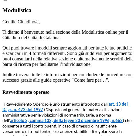
Modulistica
Gentile Cittadino/a,
Ti diamo il benvenuto nella sezione della Modulistica online per il
Cittadino del Città di Galatina.
Qui puoi trovare i modelli sempre aggiornati per tutte le tue pratiche
e scaricarli in 4 formati differenti. Sono già suddivisi per argomento:
puoi consultarli nella relativa sezione o alternativamente servirti della
barra di ricerca per facilitarne l’individuazione.
Inoltre troverai tutte le informazioni per concludere le procedure con
successo grazie alle guide operative "Come fare per…”.
Ravvedimento operoso
Il Ravvedimento Operoso è uno strumento introdotto dall’
art. 13 del
D.lgs. n. 472 del 1997
(Disposizioni generali in materia di sanzioni
amministrative per le violazioni di norme tributarie, a norma
dell’
articolo 3, comma 133, della legge 23 dicembre 1996, n.662
) che
consente a tutti i contribuenti, in caso di omesso o insufficiente
versamento di tributi entro le scadenze stabilite, di regolarizzare la