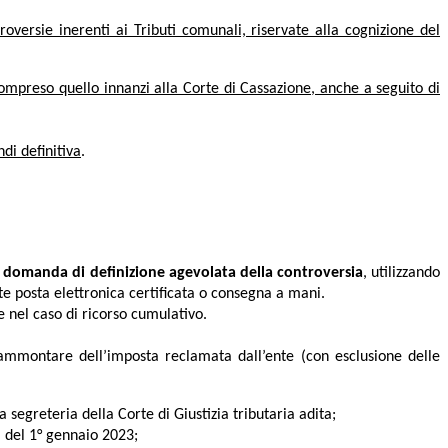
oversie inerenti ai Tributi comunali, riservate alla cognizione del
compreso quello innanzi alla Corte di Cassazione, anche a seguito di
di definitiva
.
a
domanda di definizione agevolata della controversia
, utilizzando
 posta elettronica certificata o consegna a mani.
 nel caso di ricorso cumulativo.
o ammontare dell’imposta reclamata dall’ente (con esclusione delle
a segreteria della Corte di Giustizia tributaria adita;
a del 1° gennaio 2023;