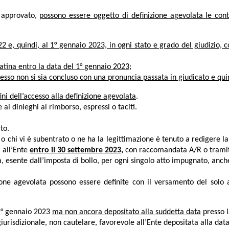
o approvato,
possono essere oggetto di definizione agevolata le contr
22 e, quindi, al 1° gennaio 2023, in ogni stato e grado del giudizio, 
alatina entro la data del 1° gennaio 2023
;
cesso non si sia concluso con una pronuncia passata in giudicato e quin
ni dell’accesso alla definizione agevolata
.
ai dinieghi al rimborso, espressi o taciti.
to.
io o chi vi è subentrato o ne ha la legittimazione è tenuto a redigere l
a all’Ente
entro il 30 settembre 2023,
con raccomandata A/R o tramite
, esente dall’imposta di bollo, per ogni singolo atto impugnato, anche
izione agevolata possono essere definite con il versamento del sol
l 1° gennaio 2023
ma non ancora depositato alla suddetta data
presso l
iurisdizionale, non cautelare, favorevole all’Ente depositata alla dat