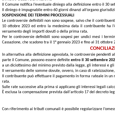
Il Comune notifica l’eventuale diniego alla definizione entro il 30 s
Il diniego è impugnabile entro 60 giorni dinanzi all’organo giurisdizi
SOSPENSIONE DEI TERMINI PROCESSUALI
Le controversie definibili non sono sospese, salvo che il contribuent
10 ottobre 2023 ed entro la medesima data il contribuente ha l’o
versamento degli importi dovuti o della prima rata.
Per le controversie definibili sono sospesi per undici mesi i termi
Cassazione, che scadono tra il 1° gennaio 2023 e fino al 31 ottobre 
CONCILIAZ
In alternativa alla definizione agevolata, le controversie pendenti al
parte il Comune, possono essere definite
entro il 30 settembre 20
a un diciottesimo del minimo previsto dalla legge, gli interessi e gli
Il versamento delle somme dovute, ovvero, in caso di rateizzazione, d
Il contribuente può effettuare il pagamento in forma rateale in un 
rata.
Sulle rate successive alla prima si applicano gli interessi legali cal
È esclusa la compensazione prevista dall'articolo 17 del decreto legi
Con riferimento ai tributi comunali è possibile regolarizzare l’omes