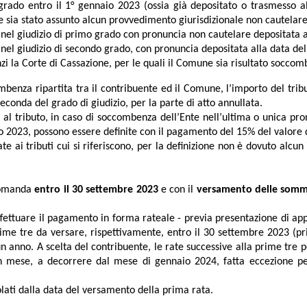
 grado entro il 1° gennaio 2023 (ossia già depositato o trasmesso al
sia stato assunto alcun provvedimento giurisdizionale non cautelare 
el giudizio di primo grado con pronuncia non cautelare depositata a
el giudizio di secondo grado, con pronuncia depositata alla data del
i la Corte di Cassazione, per le quali il Comune sia risultato soccombe
mbenza ripartita tra il contribuente ed il Comune, l’importo del trib
econda del grado di giudizio, per la parte di atto annullata.
 al tributo, in caso di soccombenza dell’Ente nell’ultima o unica pron
aio 2023, possono essere definite con il pagamento del 15% del valore 
e ai tributi cui si riferiscono, per la definizione non è dovuto alcun 
 domanda
entro il 30 settembre 2023
e con il
versamento delle som
fettuare il pagamento in forma rateale - previa presentazione di ap
prime tre da versare, rispettivamente, entro il 30 settembre 2023 (pr
n anno. A scelta del contribuente, le rate successive alla prime tre 
un mese, a decorrere dal mese di gennaio 2024, fatta eccezione pe
colati dalla data del versamento della prima rata.