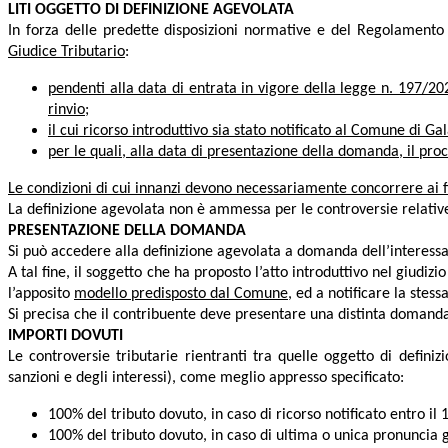
LITI OGGETTO DI DEFINIZIONE AGEVOLATA
In forza delle predette disposizioni normative e del Regolament
Giudice Tributario
:
pendenti alla data di entrata in vigore della legge n. 197/20
rinvio
;
il cui ricorso introduttivo sia stato notificato al Comune di G
per le quali, alla data di presentazione della domanda, il pro
Le condizioni di cui innanzi devono necessariamente concorrere ai fi
La definizione agevolata non è ammessa per le controversie relative 
PRESENTAZIONE DELLA DOMANDA
Si può accedere alla definizione agevolata a domanda dell’interessa
A tal fine, il soggetto che ha proposto l’atto introduttivo nel giudiz
l’apposito
modello predisposto dal Comune
, ed a notificare la stess
Si precisa che il contribuente deve presentare una distinta domanda
IMPORTI DOVUTI
Le controversie tributarie rientranti tra quelle oggetto di defin
sanzioni e degli interessi), come meglio appresso specificato:
100% del tributo dovuto, in caso di ricorso notificato entro i
100% del tributo dovuto, in caso di ultima o unica pronuncia g