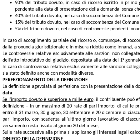
90% del tributo dovuto, in caso di ricorso iscritto in primo
pendente alla data di presentazione della domanda, senza che 
40% del tributo dovuto, nel caso di soccombenza del Comune n
15% del tributo dovuto, nel caso di soccombenza del Comune n
5% del tributo dovuto, nel caso di controversie pendenti innanz
In caso di accoglimento parziale del ricorso o, comunque, di socco
dalla pronuncia giurisdizionale e in misura ridotta come innanzi, a s
Le controversie relative esclusivamente alle sanzioni non collegate
dell’atto introduttivo del giudizio, depositata alla data del 1° genn
In caso di controversia relativa esclusivamente alle sanzioni collegat
sia stato definito anche con modalità diverse.
PERFEZIONAMENTO DELLA DEFINIZIONE
La definizione agevolata si perfeziona con la presentazione della
data
.
Se l’importo dovuto è superiore a mille euro
, il
contribuente può ef
definizione – in un massimo di 20 rate di pari importo, di cui le 
entro il 31 marzo, 30 giugno, 30 settembre e 20 dicembre di ciascu
pari importo, con scadenza all’ultimo giorno lavorativo di ciasc
versamento resta fissato al giorno 20 del mese,
Sulle rate successive alla prima si applicano gli interessi legali cal
DINIEGO DELLA DEFINIZIONE