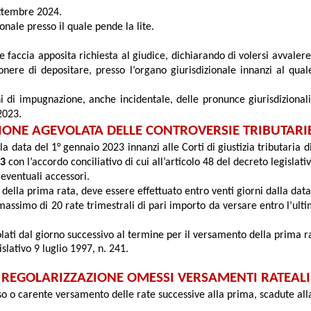
ettembre 2024.
onale presso il quale pende la lite.
e faccia apposita richiesta al giudice, dichiarando di volersi avvalere 
nere di depositare, presso l’organo giurisdizionale innanzi al qual
ni di impugnazione, anche incidentale, delle pronunce giurisdizional
2023.
IONE AGEVOLATA DELLE CONTROVERSIE TRIBUTARI
la data del 1° gennaio 2023 innanzi alle Corti di giustizia tributaria 
23
con l’accordo conciliativo di cui all’articolo 48 del decreto legislat
 eventuali accessori.
ella prima rata, deve essere effettuato entro venti giorni dalla data 
massimo di 20 rate trimestrali di pari importo da versare entro l’ul
colati dal giorno successivo al termine per il versamento della prima r
slativo 9 luglio 1997, n. 241.
REGOLARIZZAZIONE OMESSI VERSAMENTI RATEALI
so o carente versamento delle rate successive alla prima, scadute all