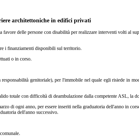
ere architettoniche in edifici privati
favore delle persone con disabilità per realizzare interventi volti al supe
e i finanziamenti disponibili sul territorio.
tuati o in corso.
la responsabilità genitoriale), per l'immobile nel quale egli risiede in m
valido totale con difficoltà di deambulazione dalla competente ASL, la d
rzo di ogni anno, per essere inseriti nella graduatoria dell'anno in cors
raduatoria dell'anno successivo.
e comunale.