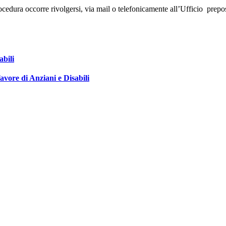
rocedura occorre rivolgersi, via mail o telefonicamente all’Ufficio prepo
abili
favore di Anziani e Disabili