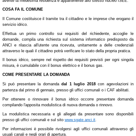
avente la medesima residenza e appartenente allo stesso nucleo ISEE.
COSA FA IL COMUNE
Il Comune costituisce il tramite tra il cittadino e le imprese che erogano il
servizio idrico.
Effettua un primo controllo sui requisiti del richiedente, accoglie le
domande, compila una richiesta sul sistema informatico predisposto da
ANCI e rilascia all'utente una ricevuta, unitamente a delle credenziali
attraverso le quali il cittadino potrà verificare lo stato della propria pratica.
Il bonus idrico, sempre nel rispetto dei requisiti previsti per ogni singola
misura, è cumulabile con il bonus elettrico e il bonus gas.
COME PRESENTARE LA DOMANDA
Si può presentare la domanda
dal 1 luglio 2018
con agevolazioni in
partenza dal primo di gennaio, presso gli uffici comunali o i CAF abilitati.
Per ottenere o rinnovare il bonus idrico occorre presentare domanda
compilando l'apposita modulistica di nuova domanda o rinnovo.
La modulistica necessaria e gli allegati da presentare sono disponibili
presso gli uffici comunali e sul sito
www.sgate.anci.it
.
Per informazioni è possibile rivolgersi agli uffici comunali attraverso gli
usuali canali e negli orari di apertura.