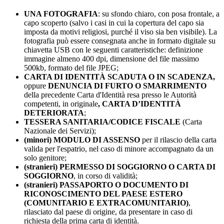
UNA FOTOGRAFIA
: su sfondo chiaro, con posa frontale, a
capo scoperto (salvo i casi in cui la copertura del capo sia
imposta da motivi religiosi, purché il viso sia ben visibile). La
fotografia può essere consegnata anche in formato digitale su
chiavetta USB con le seguenti caratteristiche: definizione
immagine almeno 400 dpi, dimensione del file massimo
500kb, formato del file JPEG;
CARTA DI IDENTITÀ SCADUTA O IN SCADENZA,
oppure
DENUNCIA DI FURTO O SMARRIMENTO
della precedente Carta d'Identità resa presso le Autorità
competenti, in originale
, CARTA D’IDENTITÀ
DETERIORATA
;
TESSERA SANITARIA/CODICE FISCALE
(Carta
Nazionale dei Servizi);
(minori) MODULO DI ASSENSO
per il rilascio della carta
valida per l'espatrio, nel caso di minore accompagnato da un
solo genitore;
(stranieri) PERMESSO DI SOGGIORNO O CARTA DI
SOGGIORNO
, in corso di validità;
(stranieri) PASSAPORTO O DOCUMENTO DI
RICONOSCIMENTO DEL PAESE ESTERO
(COMUNITARIO E EXTRACOMUNITARIO)
,
rilasciato dal paese di origine, da presentare in caso di
richiesta della prima carta di identità.