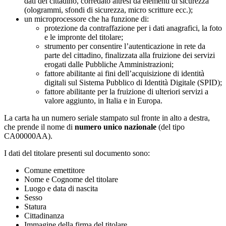
dati del cittadino, corredato altresì da elementi di sicurezza
(ologrammi, sfondi di sicurezza, micro scritture ecc.);
un microprocessore che ha funzione di:
protezione da contraffazione per i dati anagrafici, la foto
e le impronte del titolare;
strumento per consentire l’autenticazione in rete da
parte del cittadino, finalizzata alla fruizione dei servizi
erogati dalle Pubbliche Amministrazioni;
fattore abilitante ai fini dell’acquisizione di identità
digitali sul Sistema Pubblico di Identità Digitale (SPID);
fattore abilitante per la fruizione di ulteriori servizi a
valore aggiunto, in Italia e in Europa.
La carta ha un numero seriale stampato sul fronte in alto a destra,
che prende il nome di
numero unico nazionale
(del tipo
CA00000AA).
I dati del titolare presenti sul documento sono:
Comune emettitore
Nome e Cognome del titolare
Luogo e data di nascita
Sesso
Statura
Cittadinanza
Immagine della firma del titolare