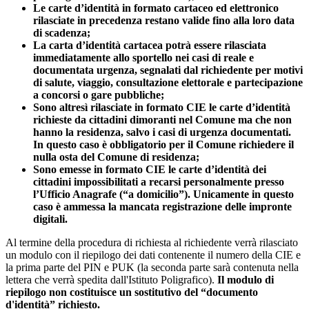
Le carte d’identità in formato cartaceo ed elettronico
rilasciate in precedenza restano valide fino alla loro data
di scadenza;
La carta d’identità cartacea potrà essere rilasciata
immediatamente allo sportello nei casi di reale e
documentata urgenza, segnalati dal richiedente per motivi
di salute, viaggio, consultazione elettorale e partecipazione
a concorsi o gare pubbliche;
Sono altresì rilasciate in formato CIE le carte d’identità
richieste da cittadini dimoranti nel Comune ma che non
hanno la residenza, salvo i casi di urgenza documentati.
In questo caso è obbligatorio per il Comune richiedere il
nulla osta del Comune di residenza;
Sono emesse in formato CIE le carte d’identità dei
cittadini impossibilitati a recarsi personalmente presso
l’Ufficio Anagrafe (“a domicilio”). Unicamente in questo
caso è ammessa la mancata registrazione delle impronte
digitali.
Al termine della procedura di richiesta al richiedente verrà rilasciato
un modulo con il riepilogo dei dati contenente il numero della CIE e
la prima parte del PIN e PUK (la seconda parte sarà contenuta nella
lettera che verrà spedita dall'Istituto Poligrafico).
Il modulo di
riepilogo non costituisce un sostitutivo del “documento
d'identità” richiesto.